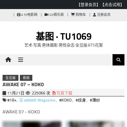
【登录会员】
【点击试用】
Skip
419电影网
GV俱乐部
购物车
注册会员
to
content
基图 · TU1069
艺术·写真·男体摄影·男性杂志·全见版·BTS花絮
全见版
泰国
AWAKE 07 – KOKO
11月21日
225066 次
写真下载
#18+
,
aWAKE Magazine
,
#KOKO
,
#纹身
,
#薄纱
AWAKE 07 - KOKO