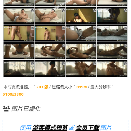
本写真包含照片：
203 张
/ 压缩包大小：
899M
/ 最大分辨率：
5100x3300
图片已虚化
使用
游客模式预览
或
会员下载
图片