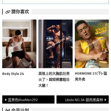
猜你喜欢
HORMONE 21(下)-猛
Body Style 24
高铁上的大胸肌壮男
男外卖
火了，超短裤露粗壮
大腿！
文
蓝男色BlueMen292
Libido NO.3A-筋肉黑森林
章
会员计划