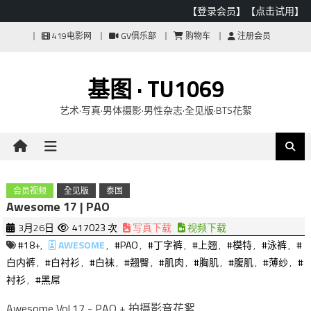
【登录会员】
【点击试用】
Skip
419电影网
GV俱乐部
购物车
注册会员
to
content
基图 · TU1069
艺术·写真·男体摄影·男性杂志·全见版·BTS花絮
会员视频
全见版
泰国
Awesome 17 | PAO
3月26日
417023 次
写真下载
视频下载
#18+
,
AWESOME
,
#PAO
,
#丁字裤
,
#上翘
,
#模特
,
#泳裤
,
#
白内裤
,
#白衬衫
,
#白袜
,
#翘臀
,
#肌肉
,
#胸肌
,
#腹肌
,
#薄纱
,
#
衬衫
,
#黑屌
Awesome Vol.17 - PAO + 拍摄影音花絮