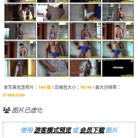
本写真包含照片：
189 张
/ 压缩包大小：
957M
/ 最大分辨率：
5100x3300
图片已虚化
使用
游客模式预览
或
会员下载
图片