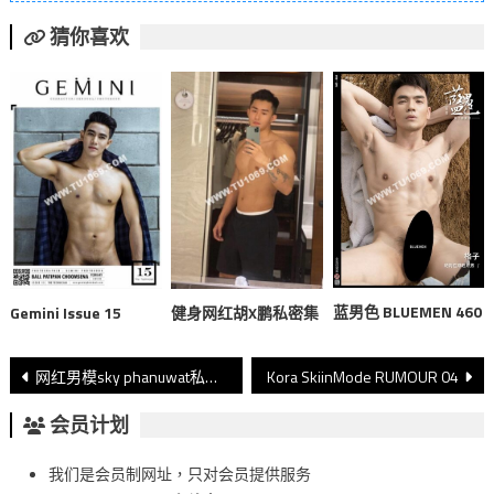
猜你喜欢
蓝男色 BLUEMEN 460
Gemini Issue 15
健身网红胡X鹏私密集
文
网红男模sky phanuwat私密集P2
Kora SkiinMode RUMOUR 04
章
会员计划
導
我们是会员制网址，只对会员提供服务