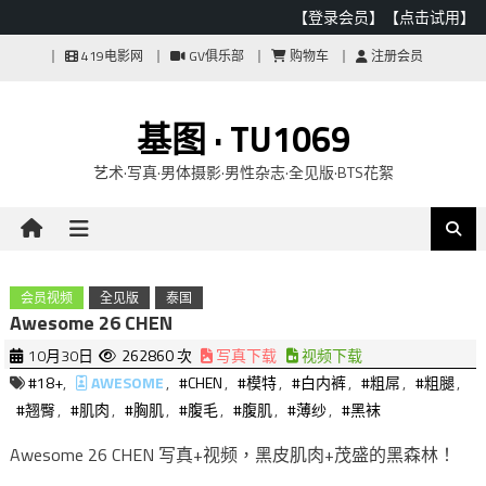
【登录会员】
【点击试用】
Skip
419电影网
GV俱乐部
购物车
注册会员
to
content
基图 · TU1069
艺术·写真·男体摄影·男性杂志·全见版·BTS花絮
会员视频
全见版
泰国
Awesome 26 CHEN
10月30日
262860 次
写真下载
视频下载
#18+
,
AWESOME
,
#CHEN
,
#模特
,
#白内裤
,
#粗屌
,
#粗腿
,
#翘臀
,
#肌肉
,
#胸肌
,
#腹毛
,
#腹肌
,
#薄纱
,
#黑袜
Awesome 26 CHEN 写真+视频，黑皮肌肉+茂盛的黑森林！