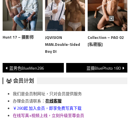
Hunt 17 – 摄影师
JQVISION
Collection – PAO 02
MAN.Double-Sided
[私密版]
Boy DI
文
蓝男色BlueMen286
蓝摄BluePhoto 180
章
会员计划
導
我们是会员制网址，只对会员提供服务
覽
办理会员请联系：
在线客服
￥280起 加入会员，即享免费写真下载
在线写真+视频上线，立刻升级至尊会员