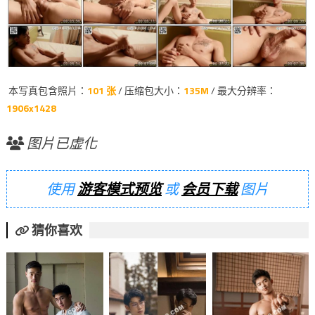
本写真包含照片：
101 张
/ 压缩包大小：
135M
/ 最大分辨率：
1906x1428
图片已虚化
使用
游客模式预览
或
会员下载
图片
猜你喜欢