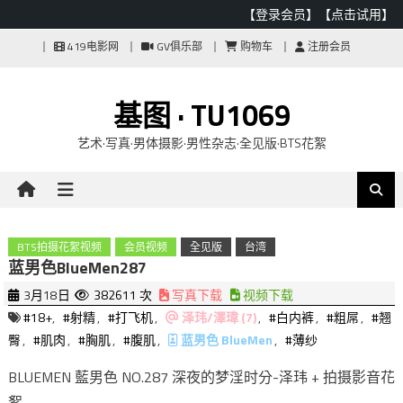
【登录会员】
【点击试用】
Skip
419电影网
GV俱乐部
购物车
注册会员
to
content
基图 · TU1069
艺术·写真·男体摄影·男性杂志·全见版·BTS花絮
BTS拍摄花絮视频
会员视频
全见版
台湾
蓝男色BlueMen287
3月18日
382611 次
写真下载
视频下载
#18+
,
#射精
,
#打飞机
,
泽玮/澤瑋 (7)
,
#白内裤
,
#粗屌
,
#翘
臀
,
#肌肉
,
#胸肌
,
#腹肌
,
蓝男色 BlueMen
,
#薄纱
BLUEMEN 藍男色 NO.287 深夜的梦淫时分-泽玮 + 拍摄影音花
絮