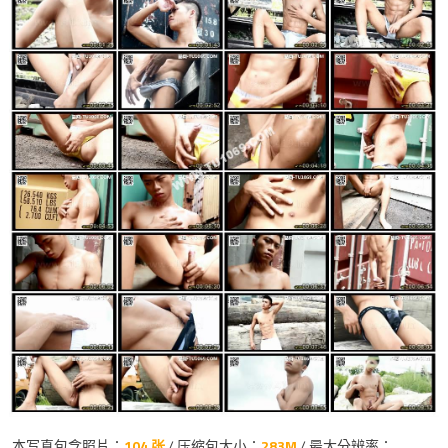
本写真包含照片：
104 张
/ 压缩包大小：
283M
/ 最大分辨率：