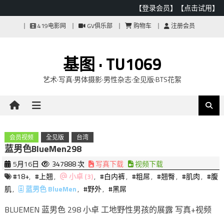
【登录会员】
【点击试用】
Skip
419电影网
GV俱乐部
购物车
注册会员
to
content
基图 · TU1069
艺术·写真·男体摄影·男性杂志·全见版·BTS花絮
会员视频
全见版
台湾
蓝男色BlueMen298
5月16日
347888 次
写真下载
视频下载
#18+
,
#上翘
,
小卓 (3)
,
#白内裤
,
#粗屌
,
#翘臀
,
#肌肉
,
#腹
肌
,
蓝男色 BlueMen
,
#野外
,
#黑屌
BLUEMEN 蓝男色 298 小卓 工地野性男孩的展露 写真+视频