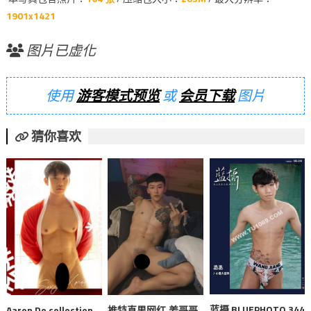
1901x1421
图片已虚化
使用
游客模式预览
或
会员下载
图片
猜你喜欢
蓝摄 BLUEPHOTO 344
Aaron Do collection
推特直男网红.姜哥哥