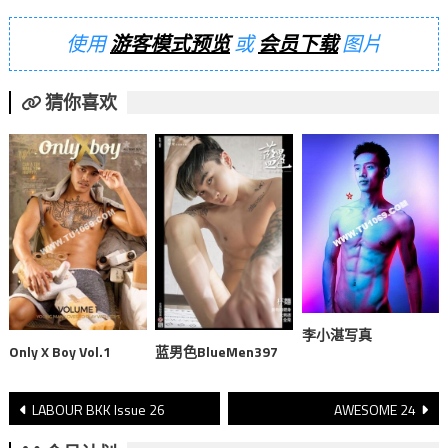
使用
游客模式预览
或
会员下载
图片
猜你喜欢
李小湛写真
Only X Boy Vol.1
蓝男色BlueMen397
文
LABOUR BKK Issue 26
AWESOME 24