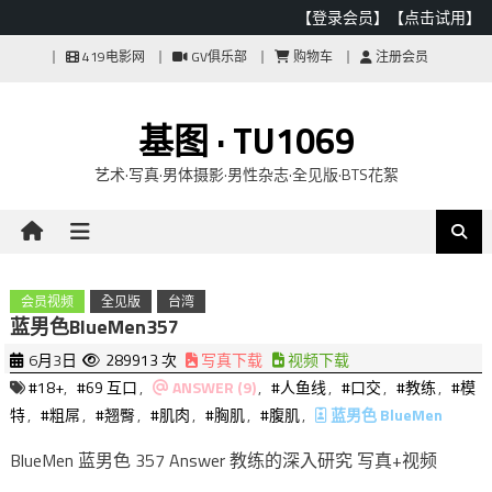
【登录会员】
【点击试用】
Skip
419电影网
GV俱乐部
购物车
注册会员
to
content
基图 · TU1069
艺术·写真·男体摄影·男性杂志·全见版·BTS花絮
会员视频
全见版
台湾
蓝男色BlueMen357
6月3日
289913 次
写真下载
视频下载
#18+
,
#69 互口
,
ANSWER (9)
,
#人鱼线
,
#口交
,
#教练
,
#模
特
,
#粗屌
,
#翘臀
,
#肌肉
,
#胸肌
,
#腹肌
,
蓝男色 BlueMen
BlueMen 蓝男色 357 Answer 教练的深入研究 写真+视频