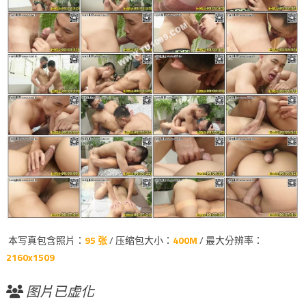
本写真包含照片：
95 张
/ 压缩包大小：
400M
/ 最大分辨率：
2160x1509
图片已虚化