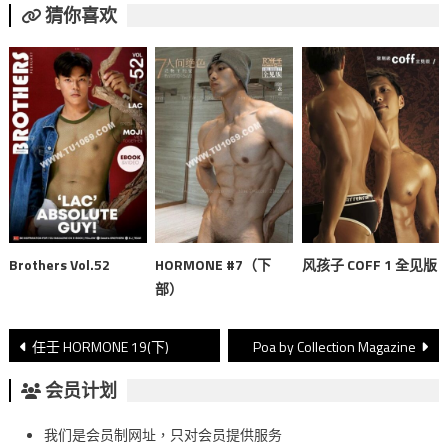
猜你喜欢
Brothers Vol.52
HORMONE #7（下
风孩子 COFF 1 全见版
部）
文
任壬 HORMONE 19(下)
Poa by Collection Magazine
章
会员计划
導
我们是会员制网址，只对会员提供服务