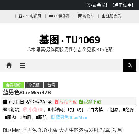
【登录会员】
【点击试用】
Skip
419电影网
GV俱乐部
购物车
注册会员
to
content
基图 · TU1069
艺术·写真·男体摄影·男性杂志·全见版·BTS花絮
会员视频
全见版
台湾
蓝男色BlueMen378
11月9日
254281 次
写真下载
视频下载
#射精
,
小兔 (3)
,
#小鲜肉
,
#打飞机
,
#白内裤
,
#粗屌
,
#翘臀
,
#肌肉
,
#胸肌
,
#腹肌
,
蓝男色 BlueMen
BlueMen 蓝男色 378 小兔 大男生的浓稠发射 写真+视频