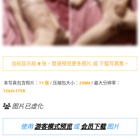
当前显示前
8
张，登录预览更多图片 或 下载写真集。
本写真包含照片：
71 张
/ 压缩包大小：
298M
/ 最大分辨率：
1242x1758
图片已虚化
使用
游客模式预览
或
会员下载
图片