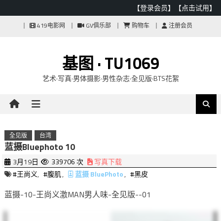
【登录会员】
【点击试用】
Skip
419电影网
GV俱乐部
购物车
注册会员
to
content
基图 · TU1069
艺术·写真·男体摄影·男性杂志·全见版·BTS花絮
全见版
台湾
蓝摄Bluephoto 10
3月19日
339706 次
写真下载
#王尚义
,
#腹肌
,
蓝摄 BluePhoto
,
#黑皮
蓝摄-10-王尚义激MAN男人味-全见版--01