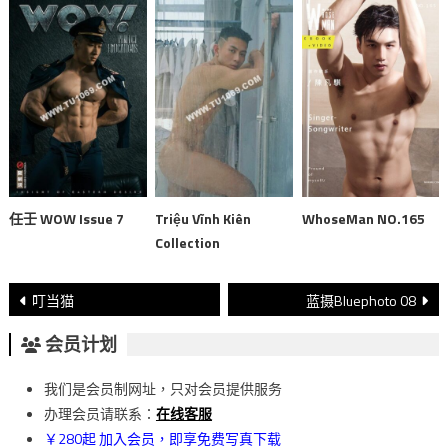
任壬 WOW Issue 7
Triệu Vĩnh Kiên
WhoseMan NO.165
Collection
文
叮当猫
蓝摄Bluephoto 08
章
会员计划
導
我们是会员制网址，只对会员提供服务
覽
办理会员请联系：
在线客服
￥280起 加入会员，即享免费写真下载