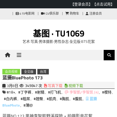
【登录会员】
【点击试用】
Skip
419电影网
GV俱乐部
购物车
注册会员
to
content
基图 · TU1069
艺术·写真·男体摄影·男性杂志·全见版·BTS花絮
会员视频
全见版
台湾
蓝摄BluePhoto 173
3月8日
349847 次
写真下载
视频下载
#18+
,
#丁字裤
,
#射精
,
#打飞机
,
李智凱/李智凯 (4)
,
#模特
,
#白内裤
,
#粗屌
,
#翘臀
,
#肌肉
,
#胸肌
,
#腹肌
,
蓝摄
BluePhoto
,
#薄纱
蓝摄NO.173 男神李智凱野溪探險 + 拍摄影音花絮