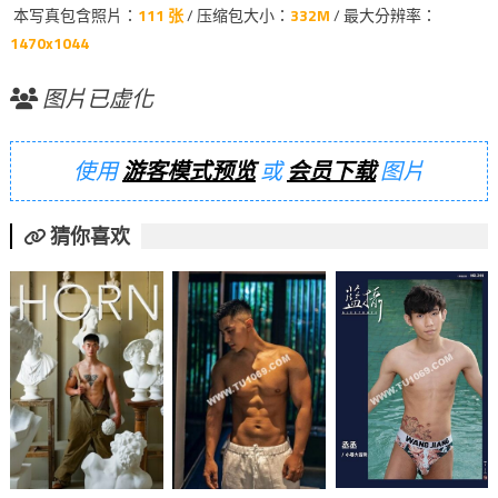
本写真包含照片：
111 张
/ 压缩包大小：
332M
/ 最大分辨率：
1470x1044
图片已虚化
使用
游客模式预览
或
会员下载
图片
猜你喜欢