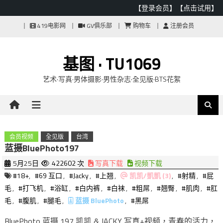
【登录会员】
【点击试用】
Skip
419电影网
GV俱乐部
购物车
注册会员
to
content
基图 · TU1069
艺术·写真·男体摄影·男性杂志·全见版·BTS花絮
会员视频
全见版
台湾
蓝摄BluePhoto197
5月25日
422602 次
写真下载
视频下载
#18+
,
#69 互口
,
#Jacky
,
#上翘
,
凯凯/凱凱 (3)
,
#射精
,
#屁
毛
,
#打飞机
,
#浴缸
,
#白内裤
,
#白袜
,
#粗屌
,
#翘臀
,
#肌肉
,
#肛
毛
,
#腹肌
,
#腿毛
,
蓝摄 BluePhoto
,
#黑屌
BluePhoto 蓝摄 197 凯凯 & JACKY 写真+视频，青春的活力，