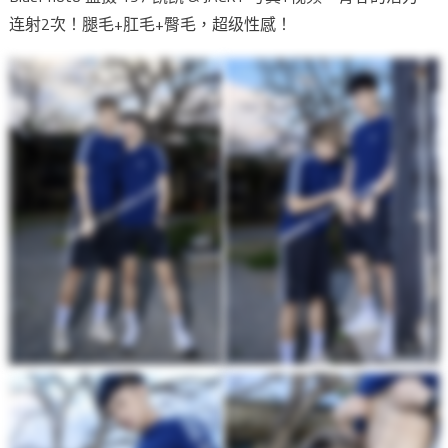
连射2次！腿毛+肛毛+臀毛，超级性感！