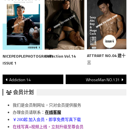
ATTRART NO.04 建十
NICEPEOPLEPHOTOGRAPHY
Collection Vol.14
三
ISSUE 1
文
Addiction 14
WhoseMan NO.131
章
会员计划
導
我们是会员制网址，只对会员提供服务
覽
办理会员请联系：
在线客服
￥280起 加入会员，即享免费写真下载
在线写真+视频上线，立刻升级至尊会员