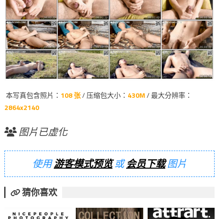
本写真包含照片：
108 张
/ 压缩包大小：
430M
/ 最大分辨率：
2864x2140
图片已虚化
使用
游客模式预览
或
会员下载
图片
猜你喜欢