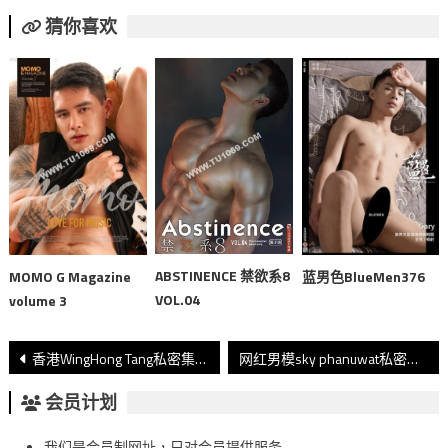
猜你喜欢
ABSTINENCE 禁欲系8
MOMO G Magazine
蓝男色BlueMen376
VOL.04
volume 3
文
香港WingHong Tang私密集P3
网红男模sky phanuwat私密集P1
章
会员计划
導
我们是会员制网址，只对会员提供服务