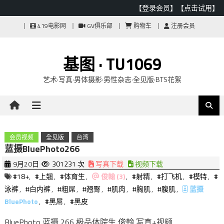
【登录会员】
【点击试用】
Skip
419电影网
GV俱乐部
购物车
注册会员
to
content
基图 · TU1069
艺术·写真·男体摄影·男性杂志·全见版·BTS花絮
会员视频
全见版
台湾
蓝摄BluePhoto266
9月20日
301231 次
写真下载
视频下载
#18+
,
#上翘
,
#体育生
,
俊翰 (3)
,
#射精
,
#打飞机
,
#模特
,
#
泳裤
,
#白内裤
,
#粗屌
,
#翘臀
,
#肌肉
,
#胸肌
,
#腹肌
,
蓝摄
BluePhoto
,
#黑屌
,
#黑皮
BluePhoto 蓝摄 266 极品体院生 俊翰 写真+视频