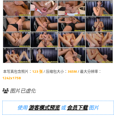
本写真包含照片：
123 张
/ 压缩包大小：
365M
/ 最大分辨率：
1242x1758
图片已虚化
使用
游客模式预览
或
会员下载
图片