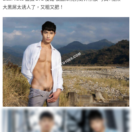
大黑屌太诱人了，又粗又肥！