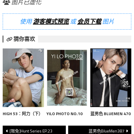
图片已虚化
使用
游客模式预览
或
会员下载
图片
猜你喜欢
蓝男色 BLUEMEN 470
HIGH 53：阿力（下）
YILO PHOTO NO.10
文
[限免]Hunt Series EP.23
蓝男色BlueMen387