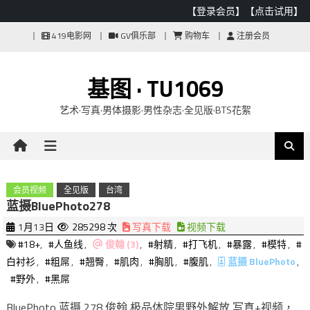
【登录会员】
【点击试用】
Skip
419电影网
GV俱乐部
购物车
注册会员
to
content
基图 · TU1069
艺术·写真·男体摄影·男性杂志·全见版·BTS花絮
会员视频
全见版
台湾
蓝摄BluePhoto278
1月13日
285298 次
写真下载
视频下载
#18+
,
#人鱼线
,
俊翰 (3)
,
#射精
,
#打飞机
,
#暴露
,
#模特
,
#
白衬衫
,
#粗屌
,
#翘臀
,
#肌肉
,
#胸肌
,
#腹肌
,
蓝摄 BluePhoto
,
#野外
,
#黑屌
BluePhoto 蓝摄 278 俊翰 极品体院男野外解放 写真+视频，