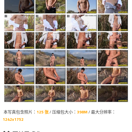
本写真包含照片：
125 张
/ 压缩包大小：
398M
/ 最大分辨率：
1242x1752