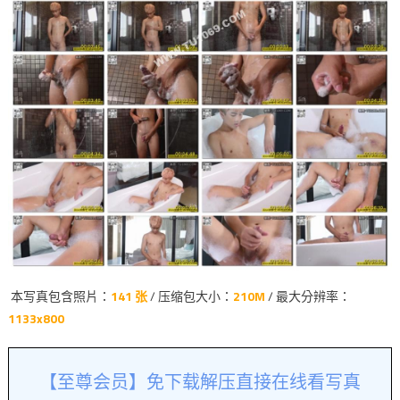
本写真包含照片：
141 张
/ 压缩包大小：
210M
/ 最大分辨率：
1133x800
【至尊会员】免下载解压直接在线看写真