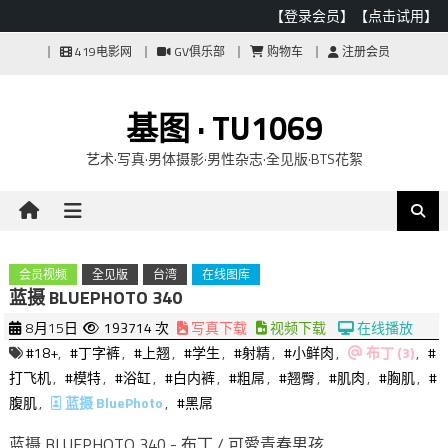
【登录会员】
【点击试用】
Skip
419电影网
GV俱乐部
购物车
注册会员
to
content
基图 · TU1069
艺术·写真·男体摄影·男性杂志·全见版·BTS花絮
会员视频
全见版
台湾
在线图库
蓝摄 BLUEPHOTO 340
8月15日
193714 次
写真下载
视频下载
在线播放
#18+
,
#丁字裤
,
#上翘
,
#学生
,
#射精
,
#小鲜肉
,
布丁 (3)
,
#
打飞机
,
#模特
,
#浴缸
,
#白内裤
,
#粗屌
,
#翘臀
,
#肌肉
,
#胸肌
,
#
腹肌
,
蓝摄 BluePhoto
,
#黑屌
蓝摄 BLUEPHOTO 340 - 布丁 / 可愛青春男孩