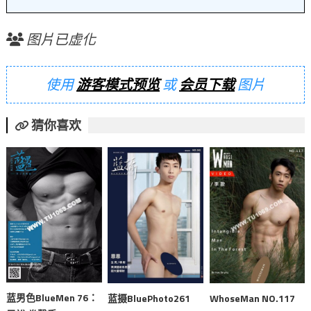
图片已虚化
使用
游客模式预览
或
会员下载
图片
猜你喜欢
蓝男色BlueMen 76：
蓝摄BluePhoto261
WhoseMan NO.117