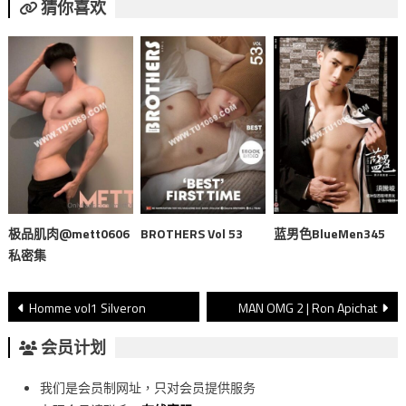
猜你喜欢
极品肌肉@mett0606
BROTHERS Vol 53
蓝男色BlueMen345
私密集
文
Homme vol1 Silveron
MAN OMG 2 | Ron Apichat
章
会员计划
導
我们是会员制网址，只对会员提供服务