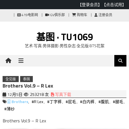
【登录会员】
【点击试用】
Skip
419电影网
GV俱乐部
购物车
注册会员
to
content
基图 · TU1069
艺术·写真·男体摄影·男性杂志·全见版·BTS花絮
全见版
泰国
Brothers Vol.9 – R Lex
12月5日
253218 次
写真下载
Brothers
,
#R Lex
,
#丁字裤
,
#屁毛
,
#白内裤
,
#腹肌
,
#腿毛
,
#薄纱
Brothers Vol.9 – R Lex