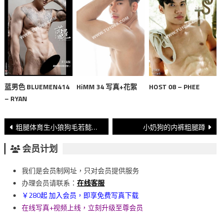
蓝男色 BLUEMEN414
HiMM 34 写真+花絮
HOST 08 – PHEE
– RYAN
文
粗腿体育生小狼狗毛若懿，名媛排行榜永远在前三位
小奶狗的内裤粗腿蹲
章
会员计划
導
我们是会员制网址，只对会员提供服务
覽
办理会员请联系：
在线客服
￥280起 加入会员，即享免费写真下载
在线写真+视频上线，立刻升级至尊会员