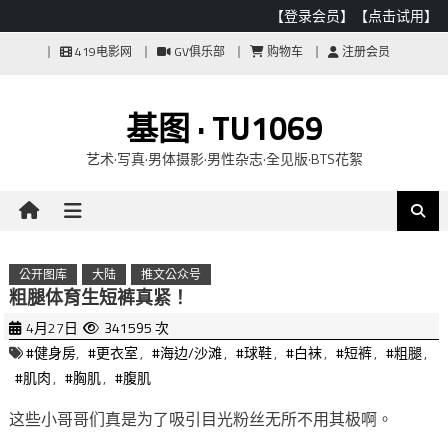
【登录会员】
【点击试用】
Skip
419电影网
GV俱乐部
购物车
注册会员
to
content
基图 · TU1069
艺术·写真·男体摄影·男性杂志·全见版·BTS花絮
公开图库
大陆
推文公众号
粗腿体育生短裤真紧！
4月27日
341595 次
#健身房
,
#更衣室
,
#海边/沙滩
,
#球鞋
,
#白袜
,
#短裤
,
#粗腿
,
#肌肉
,
#胸肌
,
#腹肌
这些小哥哥们真是为了吸引目光粉丝无所不用其极啊。