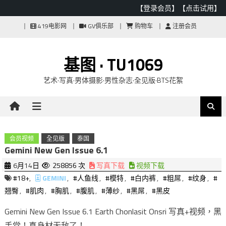
【登录会员】
【点击试用】
Skip
419电影网
GV俱乐部
购物车
注册会员
to
content
基图 · TU1069
艺术·写真·男体摄影·男性杂志·全见版·BTS花絮
会员视频
全见版
泰国
Gemini New Gen Issue 6.1
6月14日
258856 次
写真下载
视频下载
#18+
,
GEMINI
,
#人鱼线
,
#模特
,
#白内裤
,
#粗屌
,
#纹身
,
#
翘臀
,
#肌肉
,
#胸肌
,
#腹肌
,
#薄纱
,
#黑屌
,
#黑皮
Gemini New Gen Issue 6.1 Earth Chonlasit Onsri 写真+视频，黑
手党！真身材无敌了！