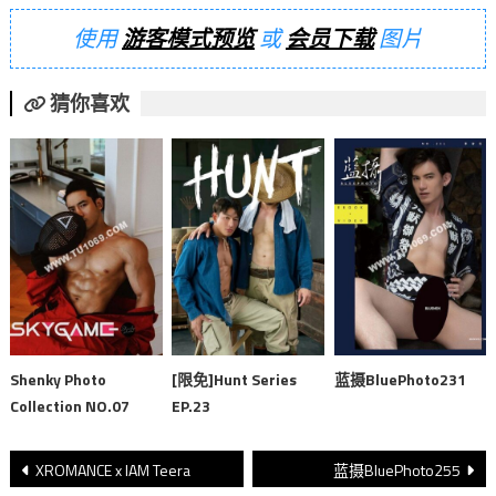
使用
游客模式预览
或
会员下载
图片
猜你喜欢
Shenky Photo
[限免]Hunt Series
蓝摄BluePhoto231
Collection NO.07
EP.23
文
XROMANCE x IAM Teera
蓝摄BluePhoto255