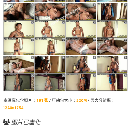
本写真包含照片：
191 张
/ 压缩包大小：
520M
/ 最大分辨率：
1240x1754
图片已虚化