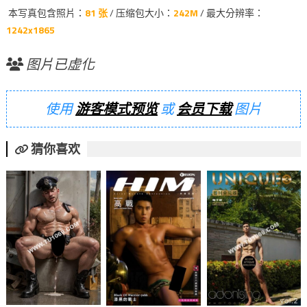
本写真包含照片：
81 张
/ 压缩包大小：
242M
/ 最大分辨率：
1242x1865
图片已虚化
使用
游客模式预览
或
会员下载
图片
猜你喜欢