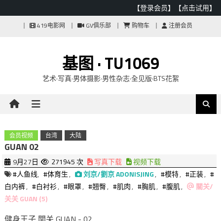
【登录会员】
【点击试用】
Skip
419电影网
GV俱乐部
购物车
注册会员
to
content
基图 · TU1069
艺术·写真·男体摄影·男性杂志·全见版·BTS花絮
会员视频
台湾
大陆
GUAN 02
9月27日
271945 次
写真下载
视频下载
#人鱼线
,
#体育生
,
刘京/劉京 ADONISJING
,
#模特
,
#正装
,
#
白内裤
,
#白衬衫
,
#眼罩
,
#翘臀
,
#肌肉
,
#胸肌
,
#腹肌
,
關关/
关关 GUAN (5)
健身王子 関关 GUAN - 02