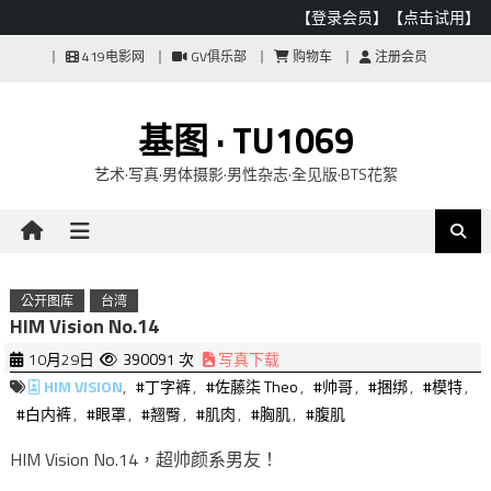
【登录会员】
【点击试用】
Skip
419电影网
GV俱乐部
购物车
注册会员
to
content
基图 · TU1069
艺术·写真·男体摄影·男性杂志·全见版·BTS花絮
公开图库
台湾
HIM Vision No.14
10月29日
390091 次
写真下载
HIM VISION
,
#丁字裤
,
#佐藤柒 Theo
,
#帅哥
,
#捆绑
,
#模特
,
#白内裤
,
#眼罩
,
#翘臀
,
#肌肉
,
#胸肌
,
#腹肌
HIM Vision No.14，超帅颜系男友！