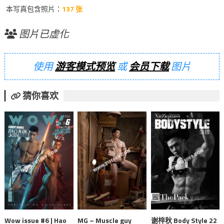
本写真包含照片：
137 张
图片已虚化
使用
游客模式预览
或
会员下载
图片
猜你喜欢
Wow issue #6 | Hao
MG – Muscle guy
谢梓秋 Body Style 22