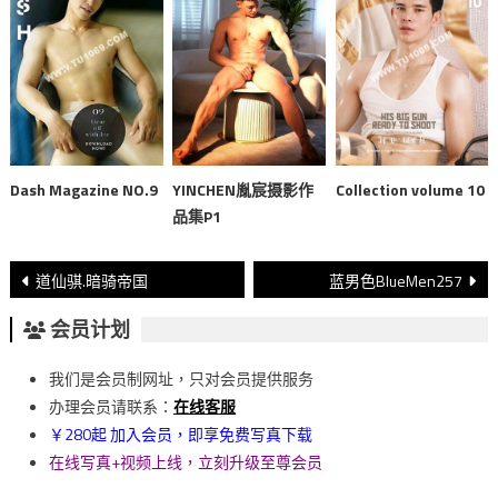
Dash Magazine NO.9
YINCHEN胤宸摄影作
Collection volume 10
品集P1
文
道仙骐.暗骑帝国
蓝男色BlueMen257
章
会员计划
導
我们是会员制网址，只对会员提供服务
覽
办理会员请联系：
在线客服
￥280起 加入会员，即享免费写真下载
在线写真+视频上线，立刻升级至尊会员