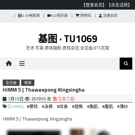
【登录会员】
【点击试用】
Skip
419电影网
GV俱乐部
购物车
注册会员
to
content
基图 · TU1069
艺术·写真·男体摄影·男性杂志·全见版·BTS花絮
全见版
泰国
HiMM 5 | Thaweepong Kingsingha
7月15日
257015 次
写真下载
HiMM
,
#模特
,
#泳裤
,
#纹身
,
#翘臀
,
#胸肌
,
#腹肌
,
#薄纱
HiMM 5 | Thaweepong Kingsingha