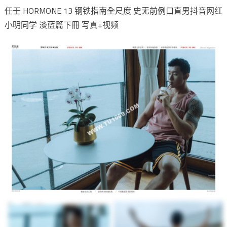
任壬 HORMONE 13 钢铁指南全尺度 史无前例口直男抖音网红
小明同学 淡蓝篇下冊 写真+视频