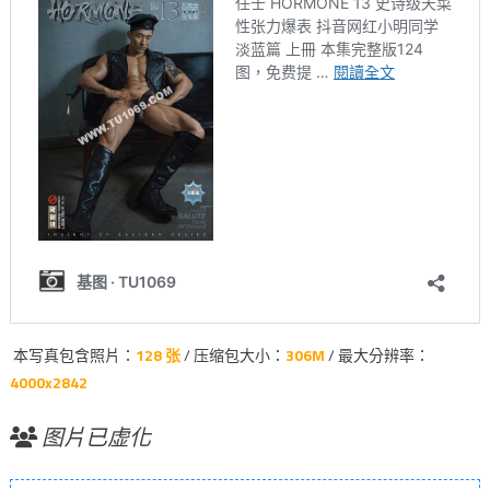
本写真包含照片：
128 张
/ 压缩包大小：
306M
/ 最大分辨率：
4000x2842
图片已虚化