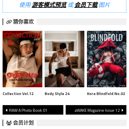
使用
游客模式预览
或
会员下载
图片
猜你喜欢
Collection Vol.12
Body Style 24
Kora Blindfold No.02
文
RAW A Photo Book 01
aWAKE Magazine Issue 12
章
会员计划