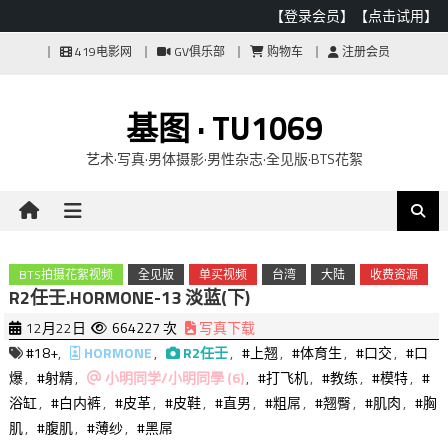
【登录会员】
【点击试用】
Skip
419电影网
GV俱乐部
购物车
注册会员
to
content
基图 · TU1069
艺术·写真·男体摄影·男性杂志·全见版·BTS花絮
BTS拍摄花絮视频
全见版
单买视频
台湾
大陆
收费资源
R2任壬.HORMONE-13 淡蓝(下)
12月22日
664227 次
写真下载
#18+
,
HORMONE
,
R2任壬
,
#上翘
,
#体育生
,
#口交
,
#口
爆
,
#射精
,
小明同学/小明同學 (6)
,
#打飞机
,
#教练
,
#模特
,
#
浴缸
,
#白内裤
,
#皮革
,
#皮鞋
,
#直男
,
#粗屌
,
#翘臀
,
#肌肉
,
#胸
肌
,
#腹肌
,
#薄纱
,
#黑屌