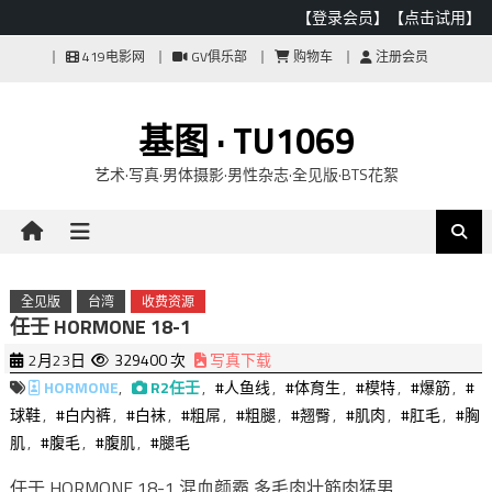
【登录会员】
【点击试用】
Skip
419电影网
GV俱乐部
购物车
注册会员
to
content
基图 · TU1069
艺术·写真·男体摄影·男性杂志·全见版·BTS花絮
全见版
台湾
收费资源
任壬 HORMONE 18-1
2月23日
329400 次
写真下载
HORMONE
,
R2任壬
,
#人鱼线
,
#体育生
,
#模特
,
#爆筋
,
#
球鞋
,
#白内裤
,
#白袜
,
#粗屌
,
#粗腿
,
#翘臀
,
#肌肉
,
#肛毛
,
#胸
肌
,
#腹毛
,
#腹肌
,
#腿毛
任壬 HORMONE 18-1 混血颜霸 多毛肉壮筋肉猛男