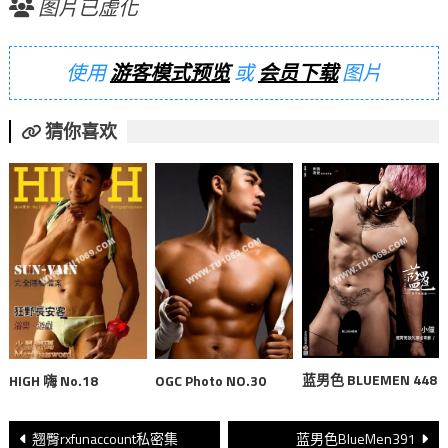
图片已虚化
使用
游客模式预览
或
会员下载
图片
猜你喜欢
蓝男色 BLUEMEN 448
HIGH 嗨 No.18
OGC Photo NO.30
文
翘臀rxfunaccount私密集
蓝男色BlueMen391