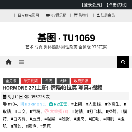
【登录会员】
【点击试用】
Skip
419电影网
GV俱乐部
购物车
注册会员
to
content
基图 · TU1069
艺术·写真·男体摄影·男性杂志·全见版·BTS花絮
全见版
单买视频
台湾
大陆
收费资源
HORMONE 27(上册)-情陷帕拉莫 写真+视频
5月11日
355726 次
#18+
,
HORMONE
,
R2任壬
,
#上翘
,
#人鱼线
,
#体育生
,
#
取精
,
#口交
,
#吞精
,
大金扬 (3)
,
#射精
,
#打飞机
,
#抠菊
,
#模
特
,
#白内裤
,
#直男
,
#粗屌
,
#翘臀
,
#肌肉
,
#肛毛
,
#胸肌
,
#腹
肌
,
#薄纱
,
#露毛
,
#黑屌