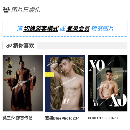
图片已虚化
请
切换游客模式
或
登录会员
预览图片
猜你喜欢
莫三少.嫪毐传记
XOXO 13 – TIGET
蓝摄BluePhoto234