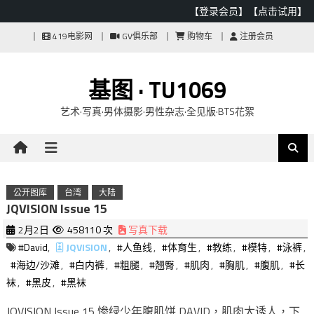
【登录会员】
【点击试用】
Skip
419电影网
GV俱乐部
购物车
注册会员
to
content
基图 · TU1069
艺术·写真·男体摄影·男性杂志·全见版·BTS花絮
公开图库
台湾
大陆
JQVISION Issue 15
2月2日
458110 次
写真下载
#David
,
JQVISION
,
#人鱼线
,
#体育生
,
#教练
,
#模特
,
#泳裤
,
#海边/沙滩
,
#白内裤
,
#粗腿
,
#翘臀
,
#肌肉
,
#胸肌
,
#腹肌
,
#长
袜
,
#黑皮
,
#黑袜
JQVISION Issue 15 惨绿少年腹肌饼 DAVID，肌肉太诱人，下