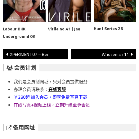
Hunt Series 26
Labour BKK
Virile no.41 | Jay
Underground 03
文
XPERIMENT 07 – Ben
Whoseman 11
章
会员计划
導
我们是会员制网址，只对会员提供服务
覽
办理会员请联系：
在线客服
￥280起 加入会员，即享免费写真下载
在线写真+视频上线，立刻升级至尊会员
备用网址