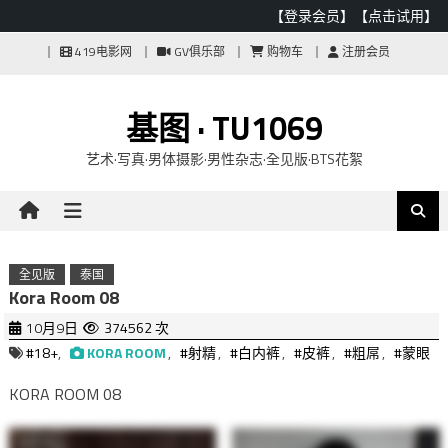
【登录会员】
【点击试用】
Skip
419电影网
GV俱乐部
购物车
注册会员
to
content
基图 · TU1069
艺术·写真·男体摄影·男性杂志·全见版·BTS花絮
全见版
泰国
Kora Room 08
10月9日
374562 次
#18+
,
KORA ROOM
,
#射精
,
#白内裤
,
#皮裤
,
#粗屌
,
#蒙眼
KORA ROOM 08