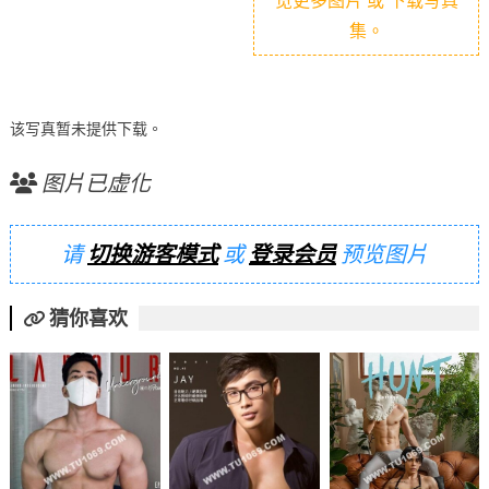
集。
该写真暂未提供下载。
图片已虚化
请
切换游客模式
或
登录会员
预览图片
猜你喜欢