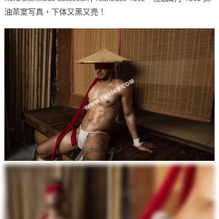
油茶室写真，下体又黑又亮！