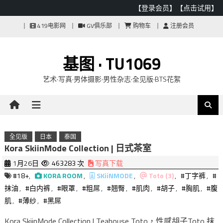
【登录会员】
【点击试用】
Skip
419电影网
GV俱乐部
购物车
注册会员
to
content
基图 · TU1069
艺术·写真·男体摄影·男性杂志·全见版·BTS花絮
全见版
日本
泰国
Kora SkiinMode Collection | 日式茶室
1月26日
463283 次
写真下载
#18+
,
KORA ROOM
,
SKiiNMODE
,
Toto (3)
,
#丁字裤
,
#
抹油
,
#白内裤
,
#眼罩
,
#粗屌
,
#翘臀
,
#肌肉
,
#胡子
,
#胸肌
,
#腹
肌
,
#薄纱
,
#黑屌
Kora SkiinMode Collection | Teahouse Toto，性感胡子Toto 抹