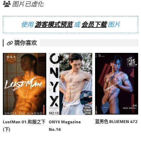
图片已虚化
使用
游客模式预览
或
会员下载
图片
猜你喜欢
蓝男色 BLUEMEN 472
LustMan 01.和服之下
ONYX Magazine
(下)
No.16