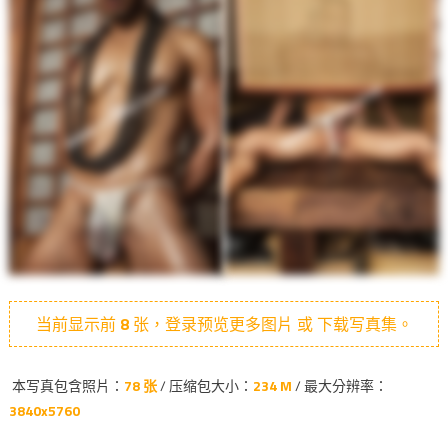
当前显示前
8
张，登录预览更多图片 或 下载写真集。
本写真包含照片：
78 张
/ 压缩包大小：
234 M
/ 最大分辨率：
3840x5760