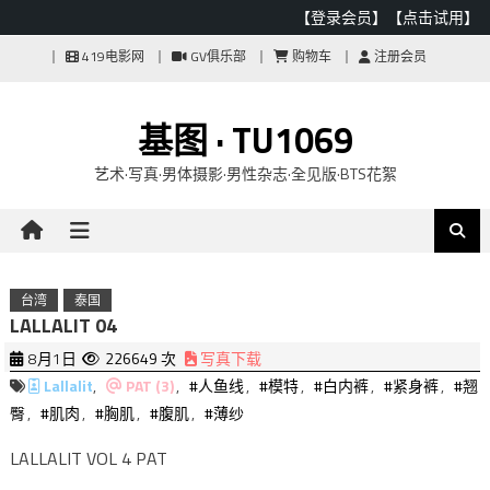
【登录会员】
【点击试用】
Skip
419电影网
GV俱乐部
购物车
注册会员
to
content
基图 · TU1069
艺术·写真·男体摄影·男性杂志·全见版·BTS花絮
台湾
泰国
LALLALIT 04
8月1日
226649 次
写真下载
Lallalit
,
PAT (3)
,
#人鱼线
,
#模特
,
#白内裤
,
#紧身裤
,
#翘
臀
,
#肌肉
,
#胸肌
,
#腹肌
,
#薄纱
LALLALIT VOL 4 PAT