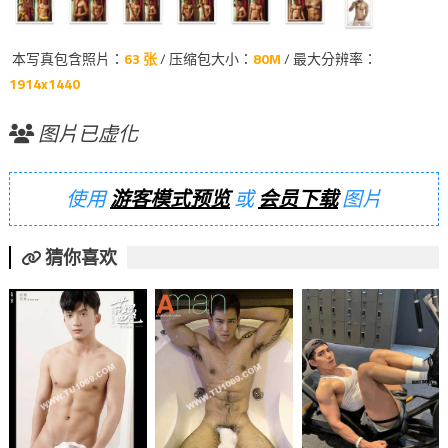
本写真包含照片：
63 张
/ 压缩包大小：
80M
/ 最大分辨率：
1914x1440
图片已虚化
使用
游客模式预览
或
会员下载
图片
猜你喜欢