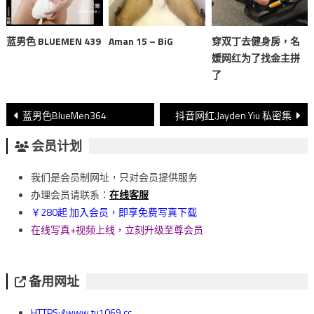
蓝男色 BLUEMEN 439
Aman 15 – BiG
穿双丁去健身房，名
媛网红为了找金主拼
了
文
蓝男色BlueMen364
抖音网红.Jayden Yiu 私密集
章
会员计划
導
我们是会员制网址，只对会员提供服务
覽
办理会员请联系：
在线客服
￥280起 加入会员，即享免费写真下载
在线写真+视频上线，立刻升级至尊会员
备用网址
HTTPS://www.tu1069.cc