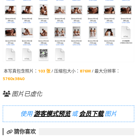
本写真包含照片：
103 张
/ 压缩包大小：
876M
/ 最大分辨率：
5760x3840
图片已虚化
使用
游客模式预览
或
会员下载
图片
猜你喜欢