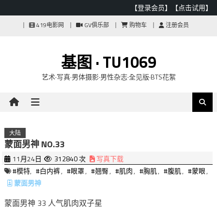
【登录会员】
【点击试用】
Skip
419电影网
GV俱乐部
购物车
注册会员
to
content
基图 · TU1069
艺术·写真·男体摄影·男性杂志·全见版·BTS花絮
大陆
蒙面男神 NO.33
11月24日
312840 次
写真下载
#模特
,
#白内裤
,
#眼罩
,
#翘臀
,
#肌肉
,
#胸肌
,
#腹肌
,
#蒙眼
,
蒙面男神
蒙面男神 33 人气肌肉双子星