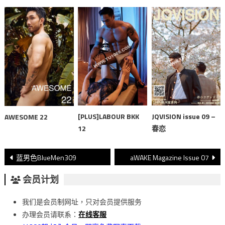
[PLUS]LABOUR BKK
JQVISION issue 09 –
AWESOME 22
12
春恋
文
蓝男色BlueMen309
aWAKE Magazine Issue 07
章
会员计划
導
我们是会员制网址，只对会员提供服务
覽
办理会员请联系：
在线客服