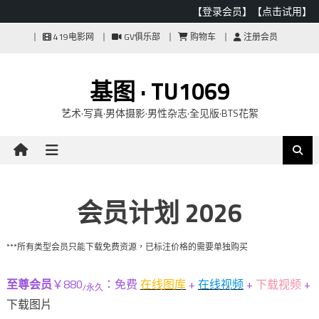
【登录会员】
【点击试用】
Skip
419电影网
GV俱乐部
购物车
注册会员
to
content
基图 · TU1069
艺术·写真·男体摄影·男性杂志·全见版·BTS花絮
会员计划
2026
***所有类型会员只能下载免费资源，已标注价格的需要单独购买
至尊会员
￥880
：免费
在线图库
+
在线视频
+
下载视频
+
/永久
下载图片