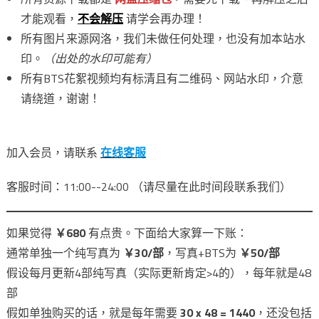
才能观看，
不会解压
请学会再办理！
所有图片来源网洛，我们未做任何处理，也没有加本站水
印。
（出处的水印可能有）
所有BTS花絮视频均有标清且有二维码、网站水印，介意
请绕道，谢谢！
加入会员，请联系
在线客服
客服时间：11:00--24:00 （请尽量在此时间段联系我们）
如果觉得
￥680
有点贵。下面给大家算一下账：
通常单独一个纯写真为
￥30/部
，写真+BTS为
￥50/部
假设每月更新4部纯写真（实际更新肯定>4的），每年就是48
部
假如单独购买的话，就是每年需要
30 x 48 = 1440
，还没包括