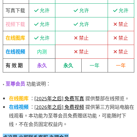
写真下载
允许
允许
允许
视频下载
允许
允许
禁止
在线图库
允许
禁止
禁止
在线视频
内测
禁止
禁止
有 效 期
永久
永久
一年
一年
至尊会员
功能说明：
*
在线图库
：
[2025年之后] 免费写真
提供整部在线预览。
在线视频
：[
2026年之后] 免费视频
提供第三方网站电脑在
线观看。本功能为至尊会员免费赠送功能，可能随时下
线，不在会员固定权益内。