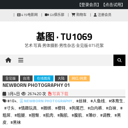
【登录会员】
【点击试用】
Skip
419电影网
GV俱乐部
购物车
注册会员
to
content
基图 · TU1069
艺术·写真·男体摄影·男性杂志·全见版·BTS花絮
全见版
台湾
在线图库
大陆
网红/网黄
NEWBORN PHOTOGRAPHY 01
3月4日
267420 次
写真下载
#18+
,
NEWBORN PHOTOGRAPHY
,
#丝袜
,
#人鱼线
,
#体育生
,
#寸头
,
#情趣玩具
,
#捆绑
,
#模特
,
#狗尾巴
,
#白内裤
,
#白袜
,
#
粗屌
,
#粗腿
,
#翘臀
,
#肌肉
,
#胸肌
,
#腹肌
,
#薄纱
,
#调教
,
#黑
皮
,
#黑袜