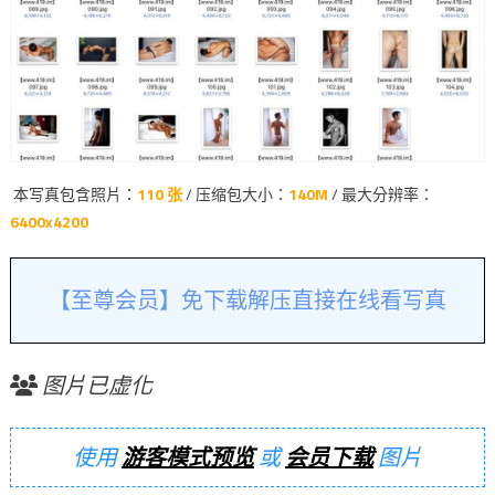
本写真包含照片：
110 张
/ 压缩包大小：
140M
/ 最大分辨率：
6400x4200
【至尊会员】免下载解压直接在线看写真
图片已虚化
使用
游客模式预览
或
会员下载
图片