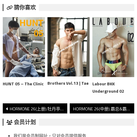
猜你喜欢
Brothers Vol.13 | Tae
HUNT 05 – The Clinic
Labour BKK
Underground 02
文
HORMONE 26(上册).牡丹亭记 情欲篇
HORMONE 26(中册).霸总&霸王 写真+视频
章
会员计划
導
我们是会员制网址，只对会员提供服务