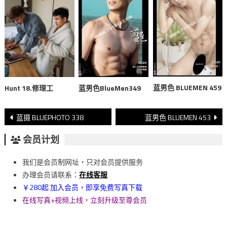
蓝男色 BLUEMEN 459
Hunt 18.修理工
蓝男色BlueMen349
文
蓝摄 BLUEPHOTO 338
蓝男色 BLUEMEN 453
章
会员计划
導
我们是会员制网址，只对会员提供服务
覽
办理会员请联系：
在线客服
￥280起 加入会员，即享免费写真下载
在线写真+视频上线，立刻升级至尊会员