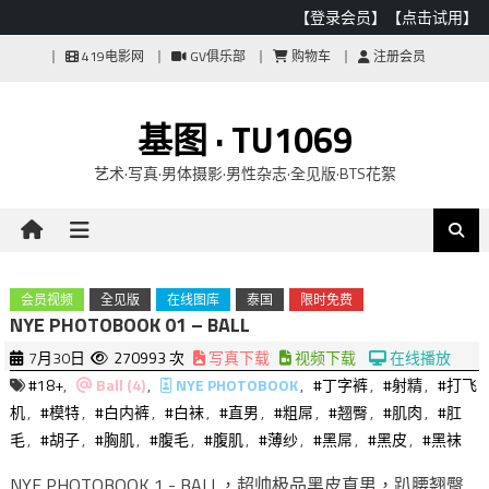
【登录会员】
【点击试用】
Skip
419电影网
GV俱乐部
购物车
注册会员
to
content
基图 · TU1069
艺术·写真·男体摄影·男性杂志·全见版·BTS花絮
会员视频
全见版
在线图库
泰国
限时免费
NYE PHOTOBOOK 01 – BALL
7月30日
270993 次
写真下载
视频下载
在线播放
#18+
,
Ball (4)
,
NYE PHOTOBOOK
,
#丁字裤
,
#射精
,
#打飞
机
,
#模特
,
#白内裤
,
#白袜
,
#直男
,
#粗屌
,
#翘臀
,
#肌肉
,
#肛
毛
,
#胡子
,
#胸肌
,
#腹毛
,
#腹肌
,
#薄纱
,
#黑屌
,
#黑皮
,
#黑袜
NYE PHOTOBOOK 1 - BALL，超帅极品黑皮直男，趴腰翘臀