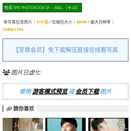
本写真包含照片：
219 张
/ 压缩包大小：
481M
/ 最大分辨率：
2480x1754
【至尊会员】免下载解压直接在线看写真
图片已虚化
使用
游客模式预览
或
会员下载
图片
猜你喜欢