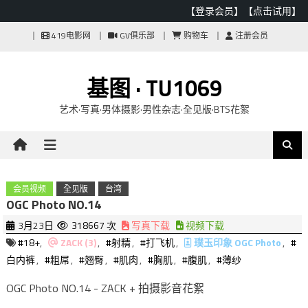
【登录会员】
【点击试用】
Skip
419电影网
GV俱乐部
购物车
注册会员
to
content
基图 · TU1069
艺术·写真·男体摄影·男性杂志·全见版·BTS花絮
会员视频
全见版
台湾
OGC Photo NO.14
3月23日
318667 次
写真下载
视频下载
#18+
,
ZACK (3)
,
#射精
,
#打飞机
,
璞玉印象 OGC Photo
,
#
白内裤
,
#粗屌
,
#翘臀
,
#肌肉
,
#胸肌
,
#腹肌
,
#薄纱
OGC Photo NO.14 - ZACK + 拍摄影音花絮