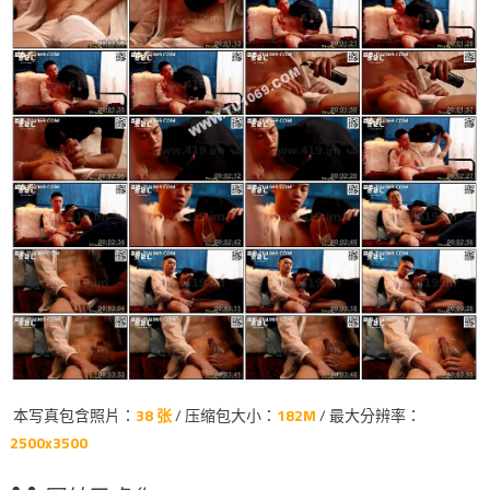
本写真包含照片：
38 张
/ 压缩包大小：
182M
/ 最大分辨率：
2500x3500