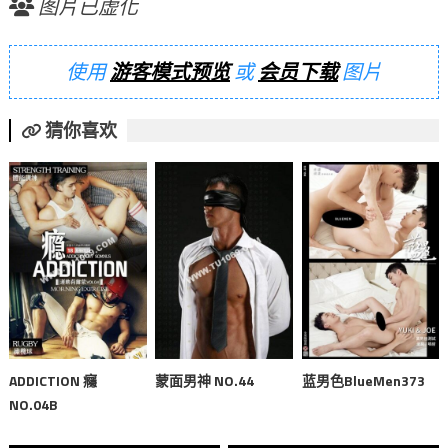
图片已虚化
使用
游客模式预览
或
会员下载
图片
猜你喜欢
ADDICTION 癮
蒙面男神 NO.44
蓝男色BlueMen373
NO.04B