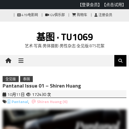
【登录会员】
【点击试用】
Skip
419电影网
GV俱乐部
购物车
注册会员
to
content
基图 · TU1069
艺术·写真·男体摄影·男性杂志·全见版·BTS花絮
全见版
泰国
Pantanal Issue 01 – Shiren Huang
10月11日
172430 次
Pantanal
,
Shiren Huang (6)