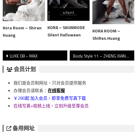
KORA – SKiiNMODE
Kora Room – Shiren
KORA ROOM –
Silent Halloween
Huang
ShiRen.Huang
文
LUXE 08 – MAX
Body Style 11 – ZHENG XIANG
章
会员计划
導
我们是会员制网址，只对会员提供服务
覽
办理会员请联系：
在线客服
￥280起 加入会员，即享免费写真下载
在线写真+视频上线，立刻升级至尊会员
备用网址