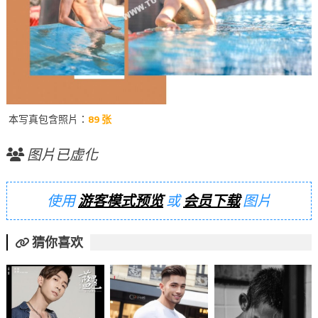
本写真包含照片：
89 张
图片已虚化
使用
游客模式预览
或
会员下载
图片
猜你喜欢