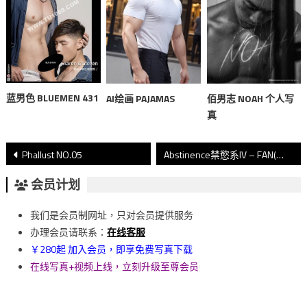
蓝男色 BLUEMEN 431
AI绘画 PAJAMAS
佰男志 NOAH 个人写
真
文
Phallust NO.05
Abstinence禁慾系IV – FAN(上)
章
会员计划
導
我们是会员制网址，只对会员提供服务
覽
办理会员请联系：
在线客服
￥280起 加入会员，即享免费写真下载
在线写真+视频上线，立刻升级至尊会员