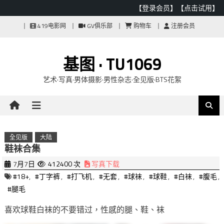
【登录会员】
【点击试用】
Skip
419电影网
GV俱乐部
购物车
注册会员
to
content
基图 · TU1069
艺术·写真·男体摄影·男性杂志·全见版·BTS花絮
全见版
大陆
鞋袜合集
7月7日
412400 次
写真下载
#18+
,
#丁字裤
,
#打飞机
,
#无套
,
#球袜
,
#球鞋
,
#白袜
,
#腹毛
,
#腿毛
喜欢球鞋白袜的不要错过，性感的腿、鞋、袜