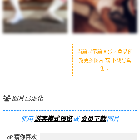
当前显示前
8
张，登录预
览更多图片 或 下载写真
集。
图片已虚化
使用
游客模式预览
或
会员下载
图片
猜你喜欢