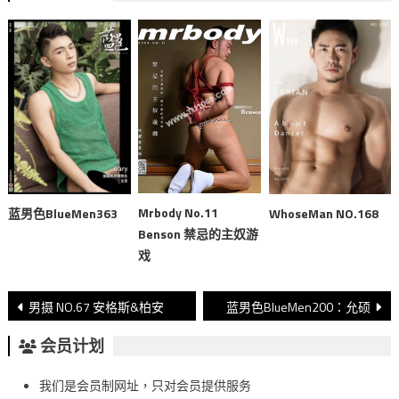
Mrbody No.11
蓝男色BlueMen363
WhoseMan NO.168
Benson 禁忌的主奴游
戏
文
男摄 NO.67 安格斯&柏安
蓝男色BlueMen200：允硕
章
会员计划
導
我们是会员制网址，只对会员提供服务