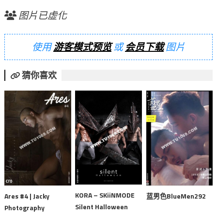
图片已虚化
使用
游客模式预览
或
会员下载
图片
猜你喜欢
KORA – SKiiNMODE
Ares #4 | Jacky
蓝男色BlueMen292
Silent Halloween
Photography