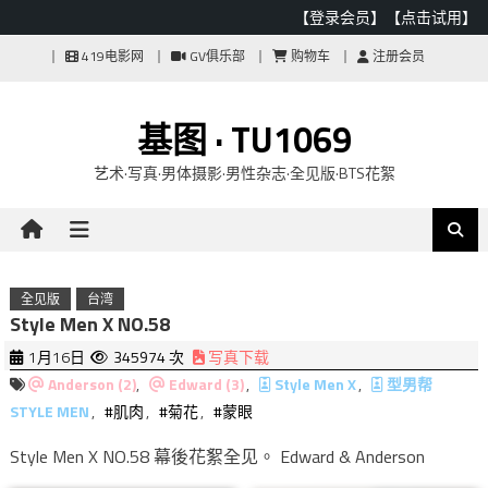
【登录会员】
【点击试用】
Skip
419电影网
GV俱乐部
购物车
注册会员
to
content
基图 · TU1069
艺术·写真·男体摄影·男性杂志·全见版·BTS花絮
全见版
台湾
Style Men X NO.58
1月16日
345974 次
写真下载
Anderson (2)
,
Edward (3)
,
Style Men X
,
型男帮
STYLE MEN
,
#肌肉
,
#菊花
,
#蒙眼
Style Men X NO.58 幕後花絮全见。 Edward & Anderson