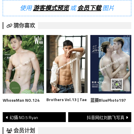
使用
游客模式预览
或
会员下载
图片
猜你喜欢
Brothers Vol.13 | Tae
WhoseMan NO.124
蓝摄BluePhoto197
文
幻攝 NO.5 Ryan
抖音网红刘鹏飞写真
章
会员计划