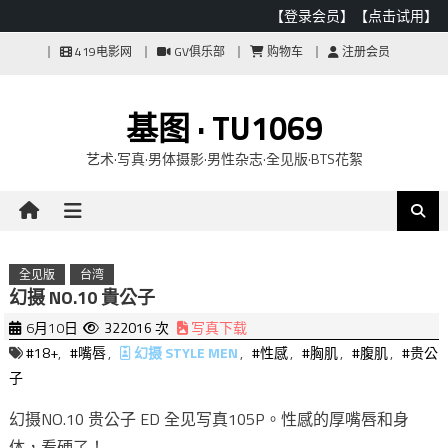
【登录会员】
【点击试用】
Skip
419电影网
GV俱乐部
购物车
注册会员
to
content
基图 · TU1069
艺术·写真·男体摄影·男性杂志·全见版·BTS花絮
全见版
台湾
幻摄 NO.10 貴公子
6月10日
322016 次
写真下载
#18+
,
#嘴唇
,
幻摄 STYLE MEN
,
#性感
,
#胸肌
,
#腹肌
,
#贵公
子
幻摄NO.10 贵公子 ED 全见写真105P。性感的厚嘴唇和身
体，看硬了！