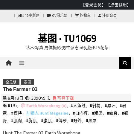
【登录会员】
【点击试用】
Skip
419电影网
GV俱乐部
购物车
注册会员
to
content
基图 · TU1069
艺术·写真·男体摄影·男性杂志·全见版·BTS花絮
全见版
泰国
The Farmer 02
9月18日
309049 次
写真下载
#18+
,
Earth Woraphong (4)
,
#人鱼线
,
#射精
,
#屌环
,
#暴
露
,
#模特
,
猎人 Hunt Magazine
,
#白内裤
,
#粗屌
,
#纹身
,
#翘
臀
,
#肌肉
,
#胸肌
,
#腹肌
,
#薄纱
,
#野外
,
#黑屌
Hunt The Farmer 02 Earth Woraphong