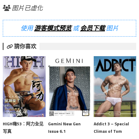
图片已虚化
使用
游客模式预览
或
会员下载
图片
猜你喜欢
HIGH嗨53：阿力全见
Gemini New Gen
Addict 3 – Special
写真
Issue 6.1
Climax of Tom