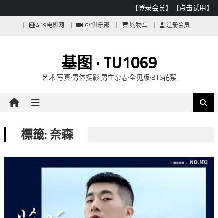
【登录会员】
【点击试用】
Skip
419电影网
GV俱乐部
购物车
注册会员
to
content
基图 · TU1069
艺术·写真·男体摄影·男性杂志·全见版·BTS花絮
標籤: 奈森