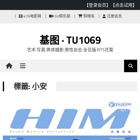
【登录会员】
【点击试用】
Skip
419电影网
GV俱乐部
购物车
注册会员
to
content
基图 · TU1069
艺术·写真·男体摄影·男性杂志·全见版·BTS花絮
標籤: 小安