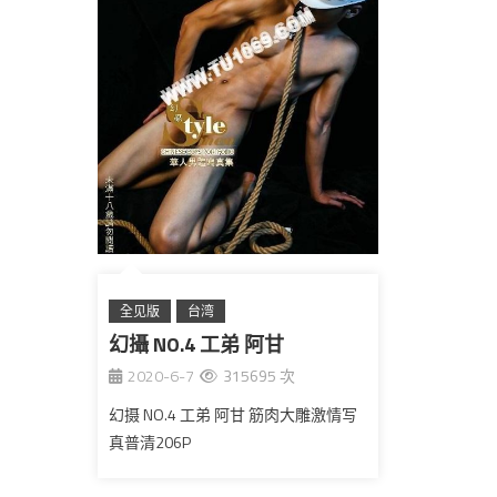
全见版
台湾
幻攝 NO.4 工弟 阿甘
2020-6-7
315695 次
幻摄 NO.4 工弟 阿甘 筋肉大雕激情写
真普清206P