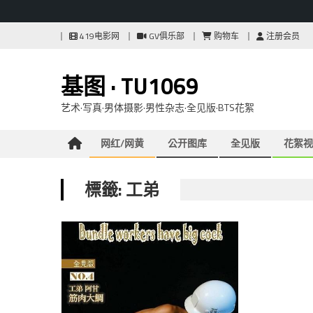
Skip
419电影网
GV俱乐部
购物车
注册会员
to
content
基图 · TU1069
艺术·写真·男体摄影·男性杂志·全见版·BTS花絮
网红/网黄
公开图库
全见版
花絮视
標籤: 工弟