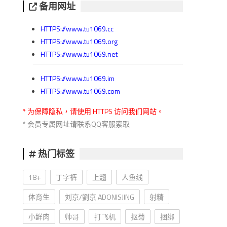
备用网址
HTTPS://www.tu1069.cc
HTTPS://www.tu1069.org
HTTPS://www.tu1069.net
HTTPS://www.tu1069.im
HTTPS://www.tu1069.com
* 为保障隐私，请使用 HTTPS 访问我们网站。
* 会员专属网址请联系QQ客服索取
热门标签
18+
丁字裤
上翘
人鱼线
体育生
刘京/劉京 ADONISJING
射精
小鲜肉
帅哥
打飞机
抠菊
捆绑