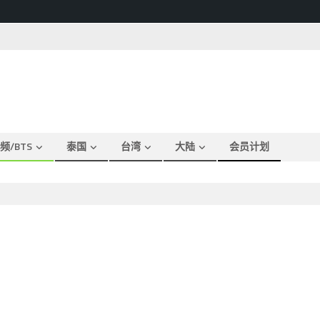
频/BTS
泰国
台湾
大陆
会员计划