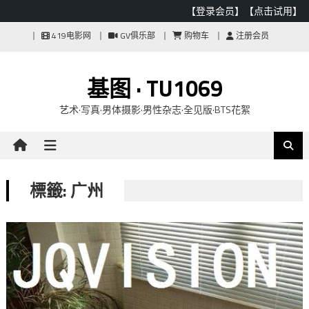
【登录会员】
【点击试用】
Skip
419电影网
GV俱乐部
购物车
注册会员
to
content
基图 · TU1069
艺术·写真·男体摄影·男性杂志·全见版·BTS花絮
標籤: 广州