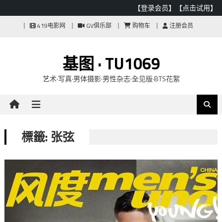
【登录会员】
【点击试用】
Skip
419电影网
GV俱乐部
购物车
注册会员
to
content
基图 · TU1069
艺术·写真·男体摄影·男性杂志·全见版·BTS花絮
標籤: 张弦