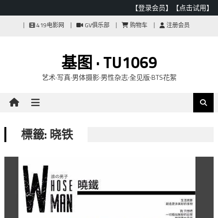
【登录会员】
【点击试用】
Skip
419电影网
GV俱乐部
购物车
注册会员
to
content
基图 · TU1069
艺术·写真·男体摄影·男性杂志·全见版·BTS花絮
標籤: 晓铁