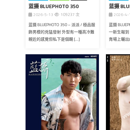
蓝摄 BLUEPHOTO 350
台湾
蓝摄 BLU
台湾
2026-5-13
109237 次
2026-4-
蓝摄 BLUEPHOTO 350 – 派派 / 極品服
蓝摄 BLUEP
飾男模的兇猛發射 外型有一種高冷難
一新生報到
親近的感覺但私下是個靦 […]
育場上曬出的