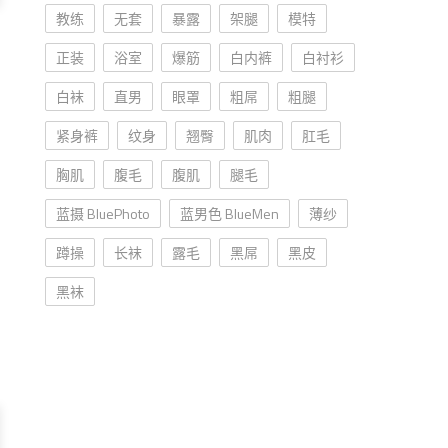
教练
无套
暴露
架腿
模特
正装
浴室
爆筋
白内裤
白衬衫
白袜
直男
眼罩
粗屌
粗腿
紧身裤
纹身
翘臀
肌肉
肛毛
胸肌
腹毛
腹肌
腿毛
蓝摄 BluePhoto
蓝男色 BlueMen
薄纱
蹲操
长袜
露毛
黑屌
黑皮
黑袜