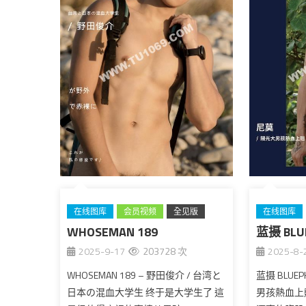
在线图库
会员视频
全见版
在线图库
WHOSEMAN 189
台湾
蓝摄 BLU
台湾
2025-9-17
203728 次
2025-8-
WHOSEMAN 189 – 野田俊介 / 台湾と
蓝摄 BLUEP
日本の混血大学生 终于是大学生了 這
男孩熱血上