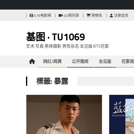
Skip
419电影网
GV俱乐部
购物车
注册会员
to
content
基图 · TU1069
艺术·写真·男体摄影·男性杂志·全见版·BTS花絮
网红/网黄
公开图库
全见版
花絮视
標籤: 暴露