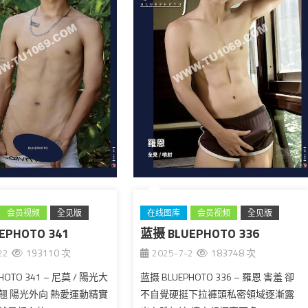
会员视频
全见版
在线图库
会员视频
全见版
EPHOTO 341
蓝摄 BLUEPHOTO 336
台湾
22
193110 次
2025-7-2
183748 次
HOTO 341 – 尼莫 / 陽光大
蓝摄 BLUEPHOTO 336 – 羅恩 害羞 卻
翹 陽光外向 熱愛運動精實
不自覺硬挺下拉褲頭私密領域逐漸露