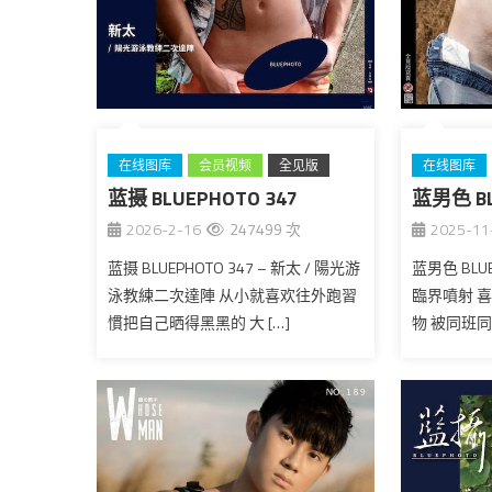
在线图库
会员视频
全见版
在线图库
蓝摄 BLUEPHOTO 347
台湾
蓝男色 BL
台湾
2026-2-16
247499 次
2025-11
蓝摄 BLUEPHOTO 347 – 新太 / 陽光游
蓝男色 BLUE
泳教練二次達陣 从小就喜欢往外跑習
臨界噴射 
慣把自己晒得黑黑的 大 […]
物 被同班同