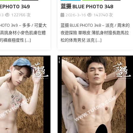
EPHOTO 349
蓝摄 BLUE PHOTO 348
台湾
13
122766 次
2026-3-16
143740 次
HOTO 349 – 多多 / 可愛大
蓝摄 BLUE PHOTO 348 – 派克 / 周末的
 高挑身材小麥色肌膚在體
夜遊探險 單眼皮 薄肌身材擅長跑馬拉
褲痕極度性 […]
松的体育男兒 派克 […]