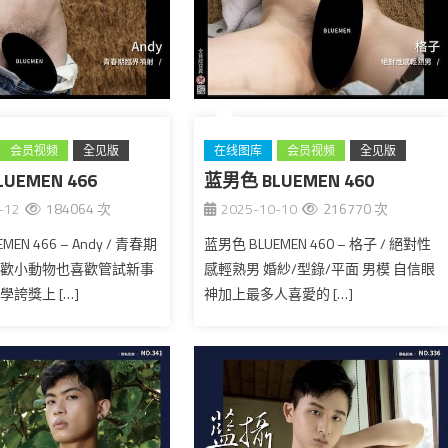
会员视频
全见版
在线图库
会员视频
全见版
UEMEN 466
蓝男色 BLUEMEN 460
台湾
-12
184064 次
2025-10-10
216770 次
MEN 466 – Andy / 青春期
蓝男色 BLUEMEN 460 – 格子 / 絕對性
喜歡小動物也喜歡管試新事
感輕熟男 婚紗/型錄/平面 男模 自信眼
學誇獎上 […]
神加上最多人喜愛的 […]