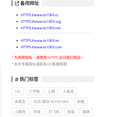
备用网址
HTTPS://www.tu1069.cc
HTTPS://www.tu1069.org
HTTPS://www.tu1069.net
HTTPS://www.tu1069.im
HTTPS://www.tu1069.com
* 为保障隐私，请使用 HTTPS 访问我们网站。
* 会员专属网址请联系QQ客服索取
热门标签
18+
丁字裤
上翘
人鱼线
体育生
刘京/劉京 ADONISJING
射精
小鲜肉
帅哥
打飞机
抠菊
捆绑