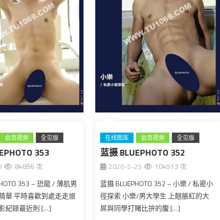
会员视频
全见版
在线图库
会员视频
全见版
EPHOTO 353
蓝摄 BLUEPHOTO 352
台湾
8
84896 次
2026-5-25
104513 次
HOTO 353 – 恐龍 / 薄肌男
蓝摄 BLUEPHOTO 352 – 小樂 / 私密小
精華 平時喜歡到處走走旅
徑探索 小樂/男大學生 上翹脹紅的大
紀錄最近則 […]
屌與同學打賭比拚的腹 […]