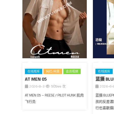
在线图库
网红/网黄
会员视频
在线图库
AT MEN 05
全见版
台湾
蓝摄 BLU
台湾
2026-8-3
50544 次
2026-6-
AT MEN 05 – REESE / PILOT HUNK 肌肉
蓝摄 BLUEP
飞行员
孩的反差濃
行也喜歡攝影