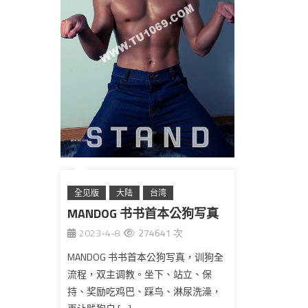
全见版
大陆
台湾
MANDOG 书书首本公狗写真
2023-4-8
274641 次
MANDOG 书书首本公狗写真，训狗全
流程，双主调教。坐下、站立、保
持、奖励吃鸡巴、踩鸟、淋尿洗澡，