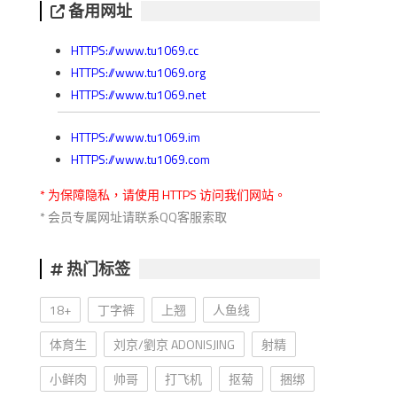
备用网址
HTTPS://www.tu1069.cc
HTTPS://www.tu1069.org
HTTPS://www.tu1069.net
HTTPS://www.tu1069.im
HTTPS://www.tu1069.com
* 为保障隐私，请使用 HTTPS 访问我们网站。
* 会员专属网址请联系QQ客服索取
热门标签
18+
丁字裤
上翘
人鱼线
体育生
刘京/劉京 ADONISJING
射精
小鲜肉
帅哥
打飞机
抠菊
捆绑