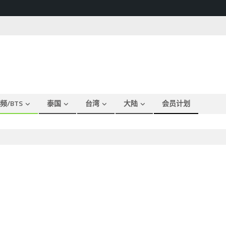
频/BTS
泰国
台湾
大陆
会员计划