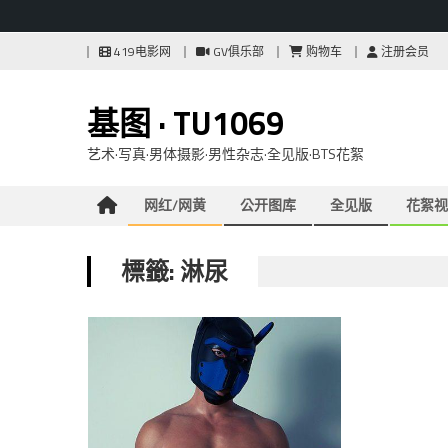
Skip
419电影网
GV俱乐部
购物车
注册会员
to
content
基图 · TU1069
艺术·写真·男体摄影·男性杂志·全见版·BTS花絮
网红/网黄
公开图库
全见版
花絮视
標籤: 淋尿