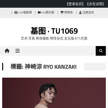
【登录会员】
【点击试用】
Skip
419电影网
GV俱乐部
购物车
注册会员
to
content
基图 · TU1069
艺术·写真·男体摄影·男性杂志·全见版·BTS花絮
標籤: 神崎涼 RYO KANZAKI