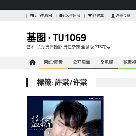
Skip
419电影网
GV俱乐部
购物车
注册会员
to
content
基图 · TU1069
艺术·写真·男体摄影·男性杂志·全见版·BTS花絮
网红/网黄
公开图库
全见版
花絮视
標籤: 許棠/许棠