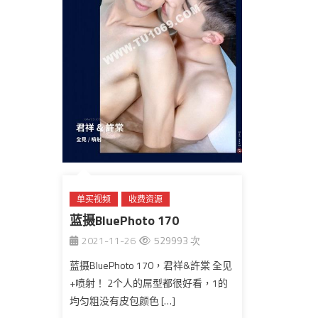
单买视频
收费资源
蓝摄BluePhoto 170
BTS拍摄花絮视频
全见版
台湾
2021-11-26
529993 次
蓝摄BluePhoto 170，君祥&許棠 全见
+喷射！ 2个人的屌型都很好看，1的
均匀粗没有皮包颜色 […]