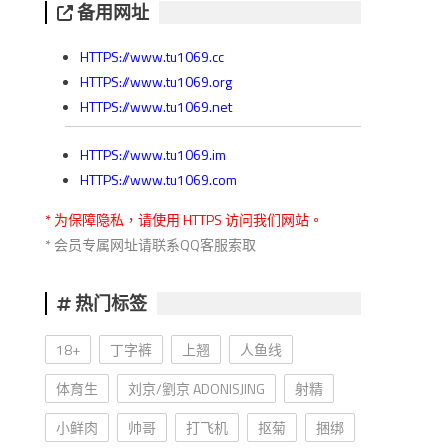
备用网址
HTTPS://www.tu1069.cc
HTTPS://www.tu1069.org
HTTPS://www.tu1069.net
HTTPS://www.tu1069.im
HTTPS://www.tu1069.com
* 为保障隐私，请使用 HTTPS 访问我们网站。
* 会员专属网址请联系QQ客服索取
热门标签
18+
丁字裤
上翘
人鱼线
体育生
刘京/劉京 ADONISJING
射精
小鲜肉
帅哥
打飞机
抠菊
捆绑