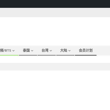
频/BTS
泰国
台湾
大陆
会员计划