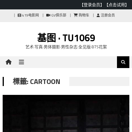
【登录会员】
【点击试用】
Skip
419电影网
GV俱乐部
购物车
注册会员
to
content
基图 · TU1069
艺术·写真·男体摄影·男性杂志·全见版·BTS花絮
標籤: CARTOON