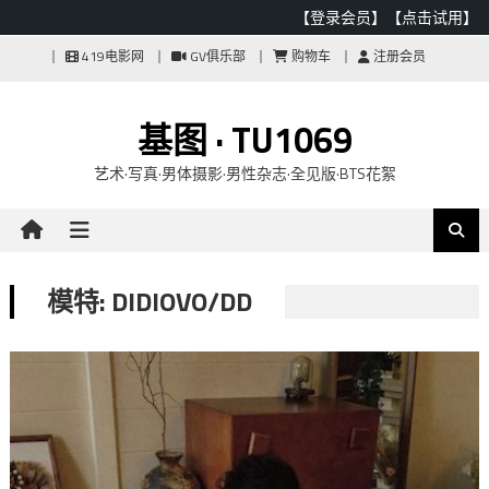
【登录会员】
【点击试用】
Skip
419电影网
GV俱乐部
购物车
注册会员
to
content
基图 · TU1069
艺术·写真·男体摄影·男性杂志·全见版·BTS花絮
模特: DIDIOVO/DD