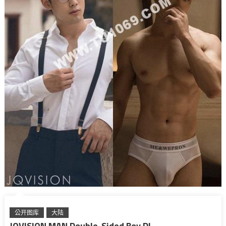
公开图库
大陆
JQVISION MAN.Double-Sided Boy DI