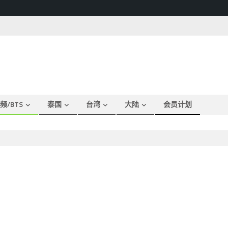
频/BTS
泰国
台湾
大陆
会员计划