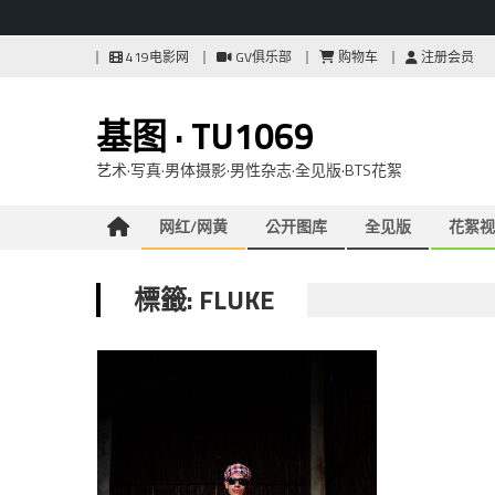
Skip
419电影网
GV俱乐部
购物车
注册会员
to
content
基图 · TU1069
艺术·写真·男体摄影·男性杂志·全见版·BTS花絮
网红/网黄
公开图库
全见版
花絮视
標籤: FLUKE