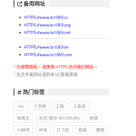
备用网址
HTTPS://www.tu1069.cc
HTTPS://www.tu1069.org
HTTPS://www.tu1069.net
HTTPS://www.tu1069.im
HTTPS://www.tu1069.com
* 为保障隐私，请使用 HTTPS 访问我们网站。
* 会员专属网址请联系QQ客服索取
热门标签
18+
丁字裤
上翘
人鱼线
体育生
刘京/劉京 ADONISJING
射精
小鲜肉
帅哥
打飞机
抠菊
捆绑