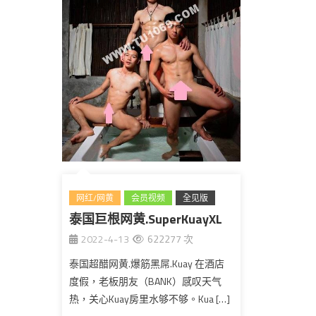
网红/网黄
会员视频
全见版
泰国巨根网黄.SuperKuayXL
泰国
2022-4-13
622277 次
联名BANK
泰国超醋网黄.爆筋黑屌.Kuay 在酒店
度假，老板朋友（BANK）感叹天气
热，关心Kuay房里水够不够。Kua […]